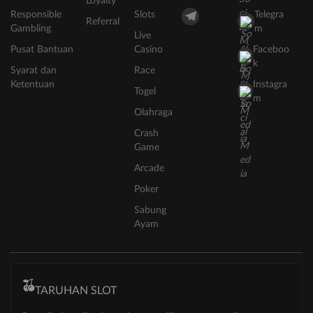
Loyalty
Responsible
Slots
Telegra
Referral
Gambling
m
Live
Pusat Bantuan
Casino
Faceboo
k
Syarat dan
Race
Ketentuan
Instagra
Togel
m
Olahraga
Crash
Game
Arcade
Poker
Sabung
Ayam
TARUHAN SLOT