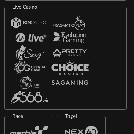
Live Casino
Race
Togel