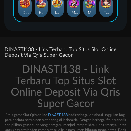
Dancing Dragon
Estate Rich Man
Ice Age Mammoths
Magician
Monster Pop
The Beauties
DINASTI138 - Link Terbaru Top Situs Slot Online
Deposit Via Qris Super Gacor
DINASTI138 - Link
Terbaru Top Situs Slot
Online Deposit Via Qris
Super Gacor
Situs game Slot Qris online
DINASTI138
hadir sebagai destinasi unggulan bagi
para pecinta permainan slot daring di Indonesia. Dengan berbagai fitur menarik
dan pilihan game cuan yang beragam, menjadi tempat ideal untuk menyalurkan
antusiasme terhadap game slot sekaligus menikmati hiburan tanpa batas. Tidak