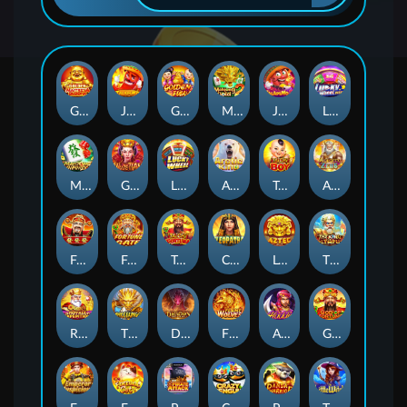
Golden Maitreya Buddha
Jalapeno
Golden Fuwa
MahJong Gold 2
Jalapeno 2
Lucky Wheel Deluxe
Mahjong Infinity
Golden Wuzetian
Lucky Wheel
Arctic King
Taichi Boy
Almighty Zeus
Fafafa
Fortune Gate
Taichi Fortuna
Cleopatra
Legend of Aztec
The King Of Olympus
Royale Expedition
Three Kings
Dragon Treasure
Flame Wolves
Aladdin
God Of Fortune