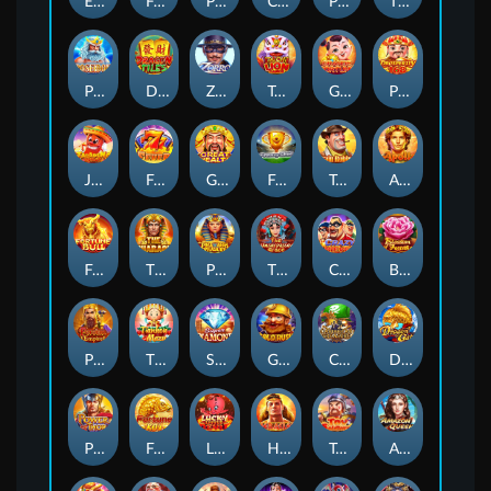
Emperor Auspicious
Fortune Cat
Pirate Attack
Crazy Penguin
Panda Warrior
The LIttle Witch
Poseidon
Dragon Tiles
Zorro
Taichi Lion Dance
Grande Fortune
Prosperity 168
Jalapeno Burst
Fever 777
Great Wealth
Frenzyshot
Train Robber
Apollo
Fortune Bull
The Pharaoh
Pharaoh Treasures
The Unsurpassed Grace
Crazy Thieves
Blossom of Fortune
Persian Empire
Tianhou Mazu
Super Diamond
Gold Rush
Caribbean Treasure
Dragon Gate
Power Of Thor
Fortune Koi
Lucky Little Devil
Heracles
Toy Soldiers
Amazon Queen