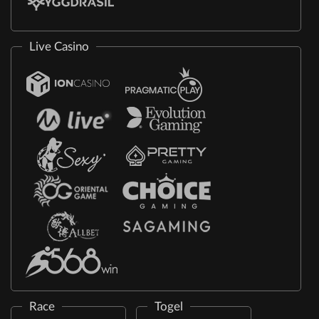
Live Casino
Race
Togel