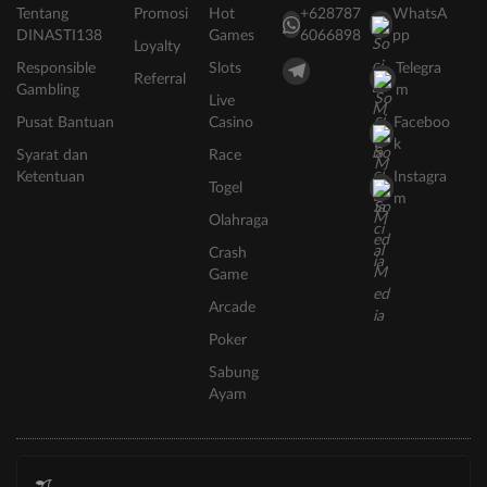
Tentang
Promosi
Hot
+628787
WhatsA
DINASTI138
Games
6066898
pp
Loyalty
Responsible
Slots
Telegra
Referral
Gambling
m
Live
Pusat Bantuan
Casino
Faceboo
k
Syarat dan
Race
Ketentuan
Instagra
Togel
m
Olahraga
Crash
Game
Arcade
Poker
Sabung
Ayam