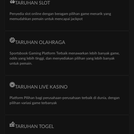
TARUHAN SLOT
Penyedia slot online dengan beragam pilihan game menarik yang
memudahkan pemain untuk mencapai jackpot
TARUHAN OLAHRAGA
Sportsbook Gaming Platform Terbaik menawarkan lebih banyak game,
odds yang lebih tinggi, dan menyediakan pilihan yang lebih banyak
untuk pemain.
TARUHAN LIVE KASINO
Platform Pilihan bagi perusahaan-perusahaan terbaik di dunia, dengan
pilihan variasi game terbanyak
TARUHAN TOGEL