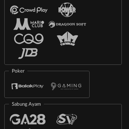
Poker
Sabung Ayam