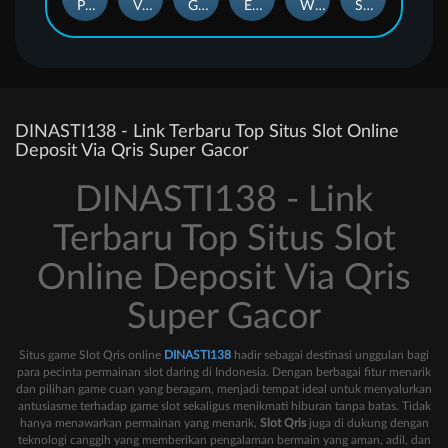
Plinko
Video Poker
Gold Rush: Boomers
Egypt Hilo
Wheel
Steampunk 2
DINASTI138 - Link Terbaru Top Situs Slot Online
Deposit Via Qris Super Gacor
DINASTI138 - Link
Terbaru Top Situs Slot
Online Deposit Via Qris
Super Gacor
Situs game Slot Qris online
DINASTI138
hadir sebagai destinasi unggulan bagi
para pecinta permainan slot daring di Indonesia. Dengan berbagai fitur menarik
dan pilihan game cuan yang beragam, menjadi tempat ideal untuk menyalurkan
antusiasme terhadap game slot sekaligus menikmati hiburan tanpa batas. Tidak
hanya menawarkan permainan yang menarik,
Slot Qris
juga di dukung dengan
teknologi canggih yang memberikan pengalaman bermain yang aman, adil, dan