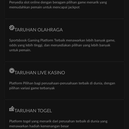
Penyedia slot online dengan beragam pilihan game menarik yang
memudahkan pemain untuk mencapai jackpot
TARUHAN OLAHRAGA
Sportsbook Gaming Platform Terbaik menawarkan lebih banyak game,
odds yang lebih tinggi, dan menyediakan pilihan yang lebih banyak
untuk pemain.
TARUHAN LIVE KASINO
Platform Pilihan bagi perusahaan-perusahaan terbaik di dunia, dengan
pilihan variasi game terbanyak
TARUHAN TOGEL
Platform togel yang menarik dari perusahan terbaik di dunia yang
menawarkan hadiah kemenangan besar