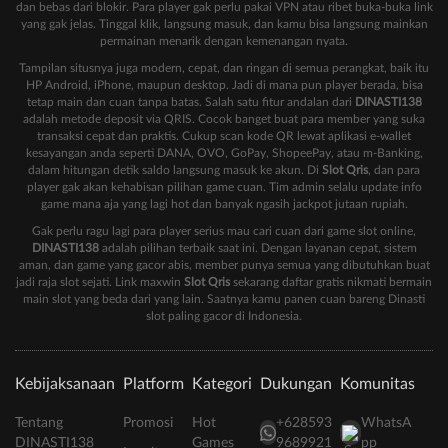
dan bebas dari blokir. Para player gak perlu pakai VPN atau ribet buka-buka link
yang gak jelas. Tinggal klik, langsung masuk, dan kamu bisa langsung mainkan
permainan menarik dengan kemenangan nyata.
Tampilan situsnya juga modern, cepat, dan ringan di semua perangkat, baik itu
HP Android, iPhone, maupun desktop. Jadi di mana pun player berada, bisa
tetap main dan cuan tanpa batas. Salah satu fitur andalan dari
DINASTI138
adalah metode deposit via QRIS. Cocok banget buat para member yang suka
transaksi cepat dan praktis. Cukup scan kode QR lewat aplikasi e-wallet
kesayangan anda seperti DANA, OVO, GoPay, ShopeePay, atau m-Banking,
dalam hitungan detik saldo langsung masuk ke akun. Di
Slot Qris
, dan para
player gak akan kehabisan pilihan game cuan. Tim admin selalu update info
game mana aja yang lagi hot dan banyak ngasih jackpot jutaan rupiah.
Gak perlu ragu lagi para player serius mau cari cuan dari game slot online,
DINASTI138
adalah pilihan terbaik saat ini. Dengan layanan cepat, sistem
aman, dan game yang gacor abis, member punya semua yang dibutuhkan buat
jadi raja slot sejati. Link maxwin
Slot Qris
sekarang daftar gratis nikmati bermain
main slot yang beda dari yang lain. Saatnya kamu panen cuan bareng Dinasti
slot paling gacor di Indonesia.
Kebijaksanaan
Platform
Kategori
Dukungan
Komunitas
Tentang
Promosi
Hot
+628593
WhatsA
DINASTI138
Games
9689921
pp