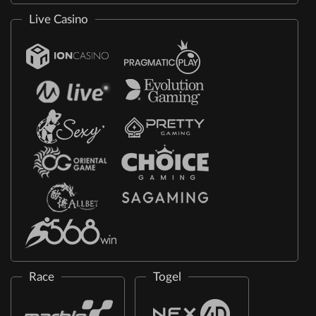
Live Casino
Race
Togel