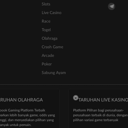
Slots
Live Casino
Race
Togel
Olahraga
Crash Game
Arcade
Poker
Sabung Ayam
ARUHAN OLAHRAGA
TARUHAN LIVE KASIN
book Gaming Platform Terbaik
Platform Pilihan bagi perusahaan-
rkan lebih banyak game, odds yang
perusahaan terbaik di dunia, dengan
tinggi, dan menyediakan pilihan yang
pilihan variasi game terbanyak
banyak untuk pemain.