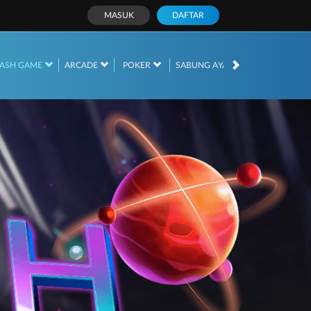
MASUK
DAFTAR
PROMOSI
ASH GAME
ARCADE
POKER
SABUNG AYAM