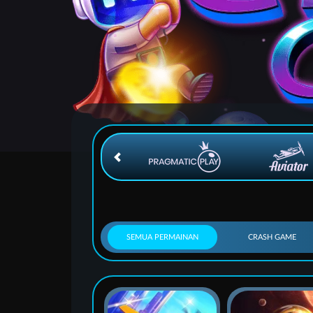
SEMUA PERMAINAN
CRASH GAME