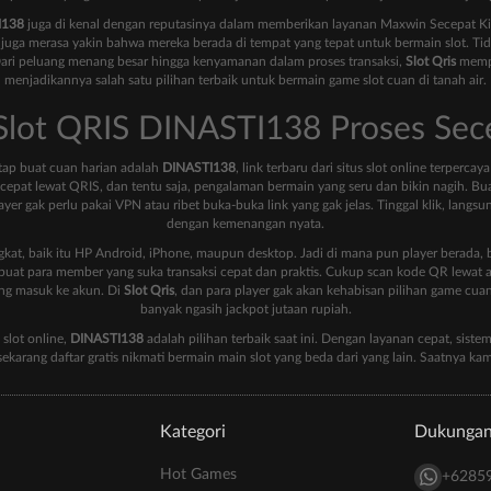
I138
juga di kenal dengan reputasinya dalam memberikan layanan Maxwin Secepat Kil
uga merasa yakin bahwa mereka berada di tempat yang tepat untuk bermain slot. Tid
ri peluang menang besar hingga kenyamanan dalam proses transaksi,
Slot Qris
mempr
menjadikannya salah satu pilihan terbaik untuk bermain game slot cuan di tanah air.
Slot QRIS DINASTI138 Proses Sece
ntap buat cuan harian adalah
DINASTI138
, link terbaru dari situs slot online terperca
epat lewat QRIS, dan tentu saja, pengalaman bermain yang seru dan bikin nagih. Buat me
 player gak perlu pakai VPN atau ribet buka-buka link yang gak jelas. Tinggal klik, l
dengan kemenangan nyata.
kat, baik itu HP Android, iPhone, maupun desktop. Jadi di mana pun player berada, bi
uat para member yang suka transaksi cepat dan praktis. Cukup scan kode QR lewat 
ung masuk ke akun. Di
Slot Qris
, dan para player gak akan kehabisan pilihan game cua
banyak ngasih jackpot jutaan rupiah.
 slot online,
DINASTI138
adalah pilihan terbaik saat ini. Dengan layanan cepat, si
sekarang daftar gratis nikmati bermain main slot yang beda dari yang lain. Saatnya ka
Kategori
Dukunga
Hot Games
+6285