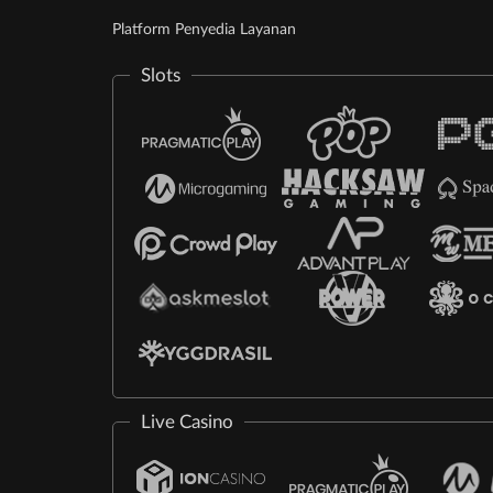
Platform Penyedia Layanan
Slots
Live Casino