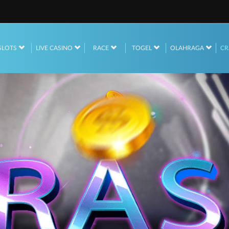
SLOTS
LIVE CASINO
RACE
TOGEL
OLAHRAGA
CR