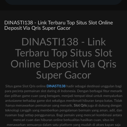
DINASTI138 - Link Terbaru Top Situs Slot Online
Deposit Via Qris Super Gacor
DINASTI138 - Link
Terbaru Top Situs Slot
Online Deposit Via Qris
Super Gacor
Situs game Slot Qris online
DINASTI138
hadir sebagai destinasi unggulan bagi
para pecinta permainan slot daring di Indonesia. Dengan berbagai fitur menarik
dan pilihan game cuan yang beragam, menjadi tempat ideal untuk menyalurkan
antusiasme terhadap game slot sekaligus menikmati hiburan tanpa batas. Tidak
hanya menawarkan permainan yang menarik,
Slot Qris
juga di dukung dengan
teknologi canggih yang memberikan pengalaman bermain yang aman, adil, dan
nyaman bagi setiap penggunanya. Bagi pemain yang mencari kombinasi antara
mencari cuan dan hiburan online berkualitas hasilkan cuan, situs ini
menawarkan semuanya dalam satu platform yang mudah di akses kapan saja