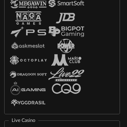
Live Casino