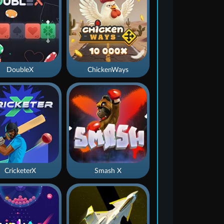
DoubleX
ChickenWays
CricketerX
Smash X