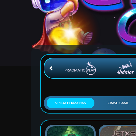
SEMUA PERMAINAN
CRASH GAME