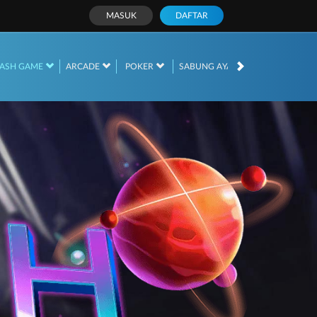
MASUK
DAFTAR
PROMOSI
ASH GAME
ARCADE
POKER
SABUNG AYAM