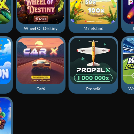
Wheel Of Destiny
MineIsland
CarX
PropelX
Wo