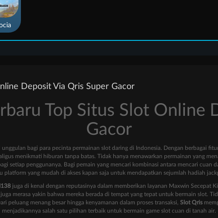
ocia
nline Deposit Via Qris Super Gacor
baru Top Situs Slot Online 
Gacor
i unggulan bagi para pecinta permainan slot daring di Indonesia. Dengan berbagai fi
kaligus menikmati hiburan tanpa batas. Tidak hanya menawarkan permainan yang men
i setiap penggunanya. Bagi pemain yang mencari kombinasi antara mencari cuan dan 
 platform yang mudah di akses kapan saja untuk mendapatkan sejumlah hadiah jackp
I138
juga di kenal dengan reputasinya dalam memberikan layanan Maxwin Secepat Kil
uga merasa yakin bahwa mereka berada di tempat yang tepat untuk bermain slot. Tid
ri peluang menang besar hingga kenyamanan dalam proses transaksi,
Slot Qris
mempr
menjadikannya salah satu pilihan terbaik untuk bermain game slot cuan di tanah air.