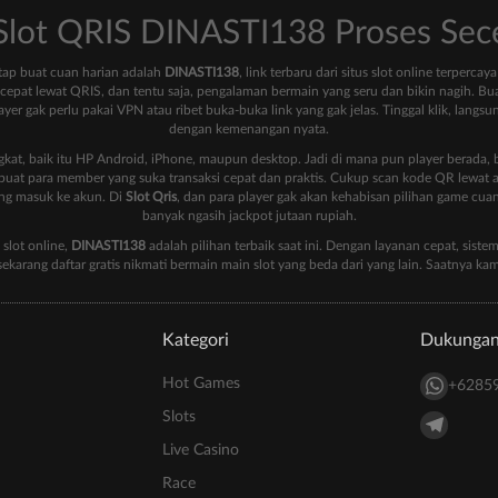
Slot QRIS DINASTI138 Proses Sece
ntap buat cuan harian adalah
DINASTI138
, link terbaru dari situs slot online terperca
epat lewat QRIS, dan tentu saja, pengalaman bermain yang seru dan bikin nagih. Buat me
 player gak perlu pakai VPN atau ribet buka-buka link yang gak jelas. Tinggal klik, l
dengan kemenangan nyata.
kat, baik itu HP Android, iPhone, maupun desktop. Jadi di mana pun player berada, bi
uat para member yang suka transaksi cepat dan praktis. Cukup scan kode QR lewat 
ung masuk ke akun. Di
Slot Qris
, dan para player gak akan kehabisan pilihan game cua
banyak ngasih jackpot jutaan rupiah.
 slot online,
DINASTI138
adalah pilihan terbaik saat ini. Dengan layanan cepat, si
sekarang daftar gratis nikmati bermain main slot yang beda dari yang lain. Saatnya ka
Kategori
Dukunga
Hot Games
+6285
Slots
Live Casino
Race