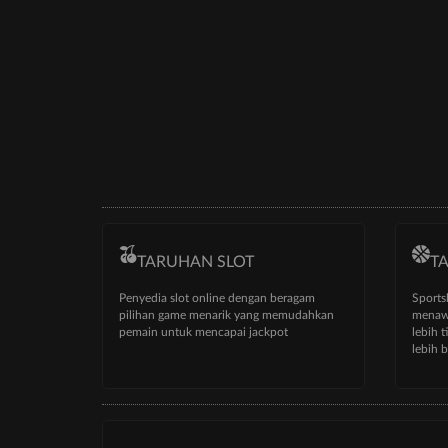
TARUHAN SLOT
T
Penyedia slot online dengan beragam
Sports
pilihan game menarik yang memudahkan
menawa
pemain untuk mencapai jackpot
lebih 
lebih 