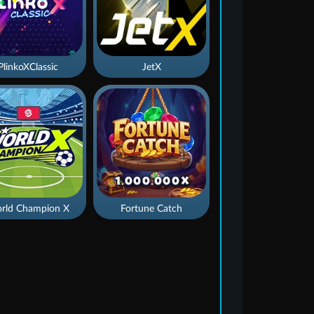
PlinkoXClassic
JetX
rld Champion X
Fortune Catch