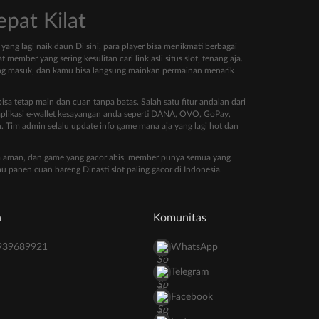
pat Kilat
ya yang lagi naik daun Di sini, para player bisa menikmati berbagai
mber yang sering kesulitan cari link asli situs slot, tenang aja.
angsung masuk, dan kamu bisa langsung mainkan permainan menarik
sa tetap main dan cuan tanpa batas. Salah satu fitur andalan dari
aplikasi e-wallet kesayangan anda seperti DANA, OVO, GoPay,
n. Tim admin selalu update info game mana aja yang lagi hot dan
stem aman, dan game yang gacor abis, member punya semua yang
mu panen cuan bareng Dinasti slot paling gacor di Indonesia.
n
Komunitas
939689921
WhatsApp
Telegram
Facebook