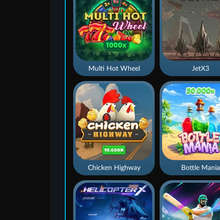
Multi Hot Wheel
JetX3
Chicken Highway
Bottle Mania