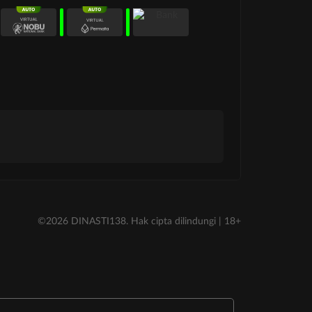
©2026 DINASTI138. Hak cipta dilindungi | 18+