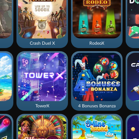
Crash Duel X
RodeoX
TowerX
4 Bonuses Bonanza