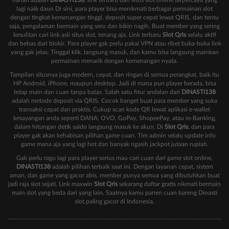
lagi naik daun Di sini, para player bisa menikmati berbagai permainan slot
dengan tingkat kemenangan tinggi, deposit super cepat lewat QRIS, dan tentu
saja, pengalaman bermain yang seru dan bikin nagih. Buat member yang sering
kesulitan cari link asli situs slot, tenang aja. Link terbaru
Slot Qris
selalu aktif
dan bebas dari blokir. Para player gak perlu pakai VPN atau ribet buka-buka link
yang gak jelas. Tinggal klik, langsung masuk, dan kamu bisa langsung mainkan
permainan menarik dengan kemenangan nyata.
Tampilan situsnya juga modern, cepat, dan ringan di semua perangkat, baik itu
HP Android, iPhone, maupun desktop. Jadi di mana pun player berada, bisa
tetap main dan cuan tanpa batas. Salah satu fitur andalan dari
DINASTI138
adalah metode deposit via QRIS. Cocok banget buat para member yang suka
transaksi cepat dan praktis. Cukup scan kode QR lewat aplikasi e-wallet
kesayangan anda seperti DANA, OVO, GoPay, ShopeePay, atau m-Banking,
dalam hitungan detik saldo langsung masuk ke akun. Di
Slot Qris
, dan para
player gak akan kehabisan pilihan game cuan. Tim admin selalu update info
game mana aja yang lagi hot dan banyak ngasih jackpot jutaan rupiah.
Gak perlu ragu lagi para player serius mau cari cuan dari game slot online,
DINASTI138
adalah pilihan terbaik saat ini. Dengan layanan cepat, sistem
aman, dan game yang gacor abis, member punya semua yang dibutuhkan buat
jadi raja slot sejati. Link maxwin
Slot Qris
sekarang daftar gratis nikmati bermain
main slot yang beda dari yang lain. Saatnya kamu panen cuan bareng Dinasti
slot paling gacor di Indonesia.