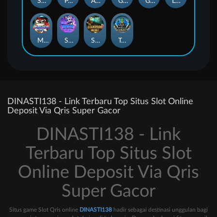
Speed Runner
PANDA BLESSING
A.I
Guan Yu
Guardian of Gold
Lumina Drift
Magica Owl
Space Cat
Steampunk Heist
Temple of Horus
DINASTI138 - Link Terbaru Top Situs Slot Online
Deposit Via Qris Super Gacor
DINASTI138 - Link
Terbaru Top Situs Slot
Online Deposit Via Qris
Super Gacor
Situs game Slot Qris online
DINASTI138
hadir sebagai destinasi unggulan bagi