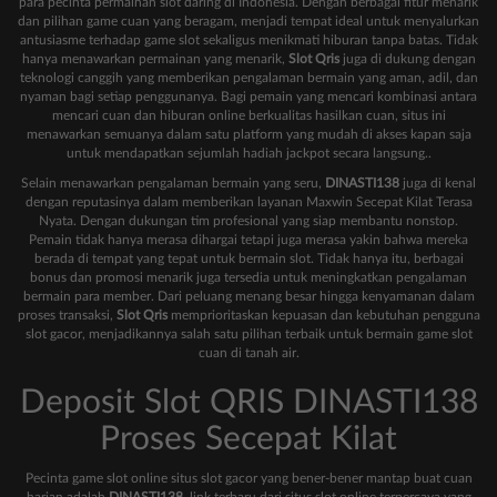
para pecinta permainan slot daring di Indonesia. Dengan berbagai fitur menarik
dan pilihan game cuan yang beragam, menjadi tempat ideal untuk menyalurkan
antusiasme terhadap game slot sekaligus menikmati hiburan tanpa batas. Tidak
hanya menawarkan permainan yang menarik,
Slot Qris
juga di dukung dengan
teknologi canggih yang memberikan pengalaman bermain yang aman, adil, dan
nyaman bagi setiap penggunanya. Bagi pemain yang mencari kombinasi antara
mencari cuan dan hiburan online berkualitas hasilkan cuan, situs ini
menawarkan semuanya dalam satu platform yang mudah di akses kapan saja
untuk mendapatkan sejumlah hadiah jackpot secara langsung..
Selain menawarkan pengalaman bermain yang seru,
DINASTI138
juga di kenal
dengan reputasinya dalam memberikan layanan Maxwin Secepat Kilat Terasa
Nyata. Dengan dukungan tim profesional yang siap membantu nonstop.
Pemain tidak hanya merasa dihargai tetapi juga merasa yakin bahwa mereka
berada di tempat yang tepat untuk bermain slot. Tidak hanya itu, berbagai
bonus dan promosi menarik juga tersedia untuk meningkatkan pengalaman
bermain para member. Dari peluang menang besar hingga kenyamanan dalam
proses transaksi,
Slot Qris
memprioritaskan kepuasan dan kebutuhan pengguna
slot gacor, menjadikannya salah satu pilihan terbaik untuk bermain game slot
cuan di tanah air.
Deposit Slot QRIS DINASTI138
Proses Secepat Kilat
Pecinta game slot online situs slot gacor yang bener-bener mantap buat cuan
harian adalah
DINASTI138
, link terbaru dari situs slot online terpercaya yang