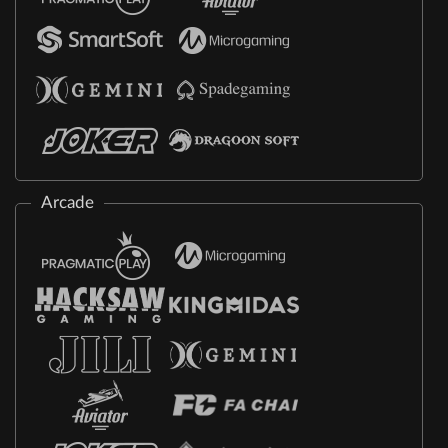
Arcade