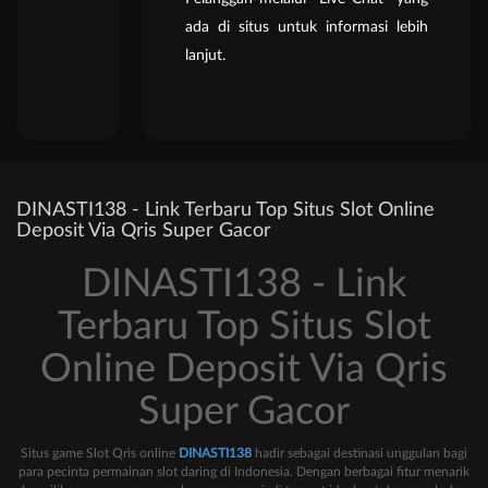
ada di situs untuk informasi lebih
lanjut.
DINASTI138 - Link Terbaru Top Situs Slot Online
Deposit Via Qris Super Gacor
DINASTI138 - Link
Terbaru Top Situs Slot
Online Deposit Via Qris
Super Gacor
Situs game Slot Qris online
DINASTI138
hadir sebagai destinasi unggulan bagi
para pecinta permainan slot daring di Indonesia. Dengan berbagai fitur menarik