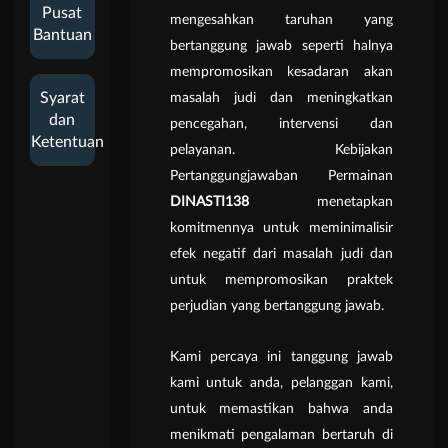
Pusat
mengesahkan taruhan yang
Bantuan
bertanggung jawab seperti halnya
mempromosikan kesadaran akan
Syarat
masalah judi dan meningkatkan
dan
pencegahan, intervensi dan
Ketentuan
pelayanan. Kebijakan
Pertanggungjawaban Permainan
DINASTI138
menetapkan
komitmennya untuk meminimalisir
efek negatif dari masalah judi dan
untuk mempromosikan praktek
perjudian yang bertanggung jawab.
Kami percaya ini tanggung jawab
kami untuk anda, pelanggan kami,
untuk memastikan bahwa anda
menikmati pengalaman bertaruh di