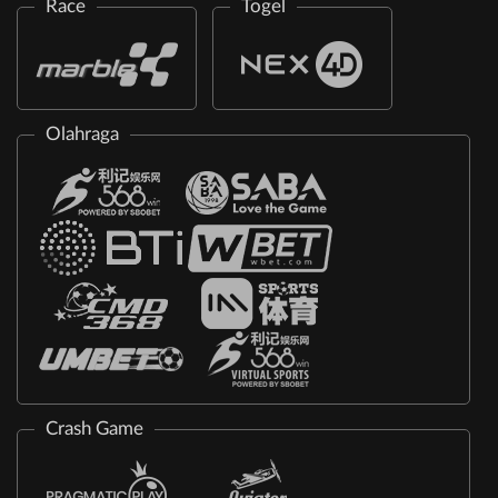
Race
Togel
Olahraga
Crash Game