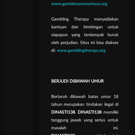
www.gamblersanonymous.org
Gambling Therapy menyediakan
bantuan dan bimbingan untuk
siapapun yang terdampak buruk
oleh perjudian. Situs ini bisa diakses
di:
www.gamblingtherapy.org
BERJUDI DIBAWAH UMUR
Bertaruh dibawah batas umur 18
tahun merupakan tindakan ilegal di
DINASTI138
.
DINASTI138
memiliki
tanggung jawab yang serius untuk
masalah ini.