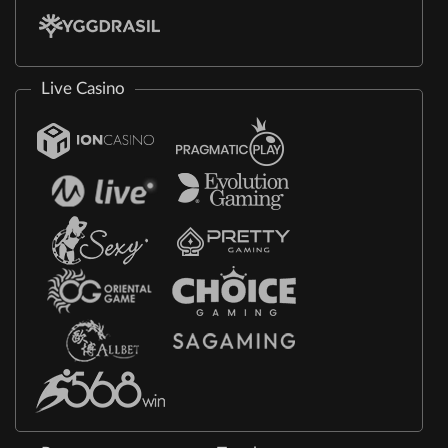
Live Casino