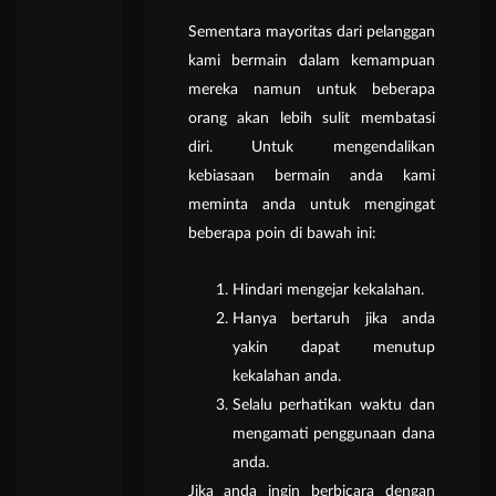
Sementara mayoritas dari pelanggan
kami bermain dalam kemampuan
mereka namun untuk beberapa
orang akan lebih sulit membatasi
diri. Untuk mengendalikan
kebiasaan bermain anda kami
meminta anda untuk mengingat
beberapa poin di bawah ini:
Hindari mengejar kekalahan.
Hanya bertaruh jika anda
yakin dapat menutup
kekalahan anda.
Selalu perhatikan waktu dan
mengamati penggunaan dana
anda.
Jika anda ingin berbicara dengan