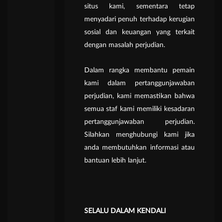
situs kami, sementara tetap
menyadari penuh terhadap kerugian
sosial dan keuangan yang terkait
dengan masalah perjudian.
Dalam rangka membantu pemain
kami dalam pertanggunjawaban
perjudian, kami memastikan bahwa
semua staf kami memiliki kesadaran
pertanggunjawaban perjudian.
Silahkan menghubungi kami jika
anda membutuhkan informasi atau
bantuan lebih lanjut.
SELALU DALAM KENDALI