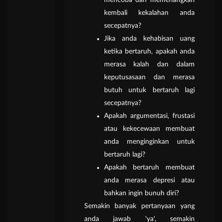
mencoba dan memenangkan
kembali kekalahan anda
secepatnya?
Jika anda kehabisan uang
ketika bertaruh, apakah anda
merasa kalah dan dalam
keputusasaan dan merasa
butuh untuk bertaruh lagi
secepatnya?
Apakah argumentasi, frustasi
atau kekecewaan membuat
anda menginginkan untuk
bertaruh lagi?
Apakah bertaruh membuat
anda merasa depresi atau
bahkan ingin bunuh diri?
Semakin banyak pertanyaan yang
anda jawab 'ya', semakin