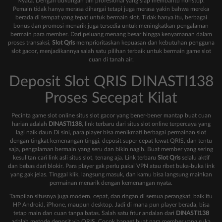
Nyata. Dengan dukungan tim profesional yang siap membantu nonstop.
Pemain tidak hanya merasa dihargai tetapi juga merasa yakin bahwa mereka
berada di tempat yang tepat untuk bermain slot. Tidak hanya itu, berbagai
bonus dan promosi menarik juga tersedia untuk meningkatkan pengalaman
bermain para member. Dari peluang menang besar hingga kenyamanan dalam
proses transaksi,
Slot Qris
memprioritaskan kepuasan dan kebutuhan pengguna
slot gacor, menjadikannya salah satu pilihan terbaik untuk bermain game slot
cuan di tanah air.
Deposit Slot QRIS DINASTI138
Proses Secepat Kilat
Pecinta game slot online situs slot gacor yang bener-bener mantap buat cuan
harian adalah
DINASTI138
, link terbaru dari situs slot online terpercaya yang
lagi naik daun Di sini, para player bisa menikmati berbagai permainan slot
dengan tingkat kemenangan tinggi, deposit super cepat lewat QRIS, dan tentu
saja, pengalaman bermain yang seru dan bikin nagih. Buat member yang sering
kesulitan cari link asli situs slot, tenang aja. Link terbaru
Slot Qris
selalu aktif
dan bebas dari blokir. Para player gak perlu pakai VPN atau ribet buka-buka link
yang gak jelas. Tinggal klik, langsung masuk, dan kamu bisa langsung mainkan
permainan menarik dengan kemenangan nyata.
Tampilan situsnya juga modern, cepat, dan ringan di semua perangkat, baik itu
HP Android, iPhone, maupun desktop. Jadi di mana pun player berada, bisa
tetap main dan cuan tanpa batas. Salah satu fitur andalan dari
DINASTI138
adalah metode deposit via QRIS. Cocok banget buat para member yang suka