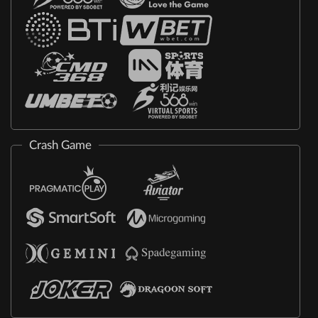
Crash Game