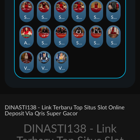
Speed_Baccarat_O
Speed_Baccarat_P
Speed_Baccarat_Q
Speed_Baccarat_R
Speed_Baccarat_S
Speed_Roulette
Always 9 Baccarat
Speed_VIP_Blackjack_A
Speed_VIP_Blackjack_B
Speed_VIP_Blackjack_C
Speed_VIP_Blackjack_D
Super_Sic_Bo
VIP_Roulette
VIP Always 6 Blackjack 2
VIP Always 6 Blackjack 3
DINASTI138 - Link Terbaru Top Situs Slot Online
Deposit Via Qris Super Gacor
DINASTI138 - Link