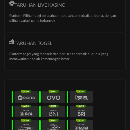
TARUHAN LIVE KASINO
Platform Pilihan bagi perusahaan-perusahaan terbaik di dunia, dengan
pilihan variasi game terbanyak
TARUHAN TOGEL
Platform togel yang menarik dari perusahan terbaik di dunia yang
menawarkan hadiah kemenangan besar