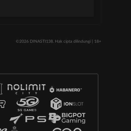
©2026 DINASTI138. Hak cipta dilindungi | 18+