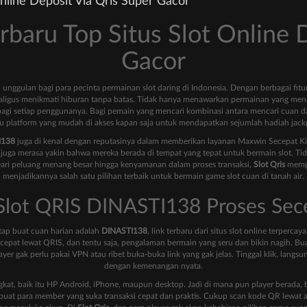
nline Deposit Via Qris Super Gacor
baru Top Situs Slot Online 
Gacor
i unggulan bagi para pecinta permainan slot daring di Indonesia. Dengan berbagai fi
kaligus menikmati hiburan tanpa batas. Tidak hanya menawarkan permainan yang men
i setiap penggunanya. Bagi pemain yang mencari kombinasi antara mencari cuan dan 
 platform yang mudah di akses kapan saja untuk mendapatkan sejumlah hadiah jackp
I138
juga di kenal dengan reputasinya dalam memberikan layanan Maxwin Secepat Kil
uga merasa yakin bahwa mereka berada di tempat yang tepat untuk bermain slot. Tid
ri peluang menang besar hingga kenyamanan dalam proses transaksi,
Slot Qris
mempr
menjadikannya salah satu pilihan terbaik untuk bermain game slot cuan di tanah air.
Slot QRIS DINASTI138 Proses Sece
ntap buat cuan harian adalah
DINASTI138
, link terbaru dari situs slot online terperca
epat lewat QRIS, dan tentu saja, pengalaman bermain yang seru dan bikin nagih. Buat me
 player gak perlu pakai VPN atau ribet buka-buka link yang gak jelas. Tinggal klik, l
dengan kemenangan nyata.
kat, baik itu HP Android, iPhone, maupun desktop. Jadi di mana pun player berada, bi
uat para member yang suka transaksi cepat dan praktis. Cukup scan kode QR lewat 