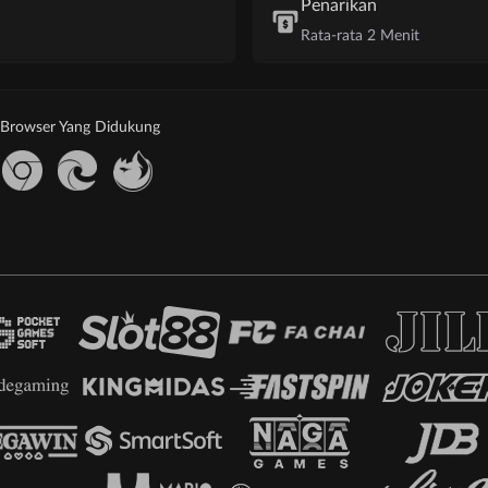
Penarikan
Rata-rata 2 Menit
Browser Yang Didukung