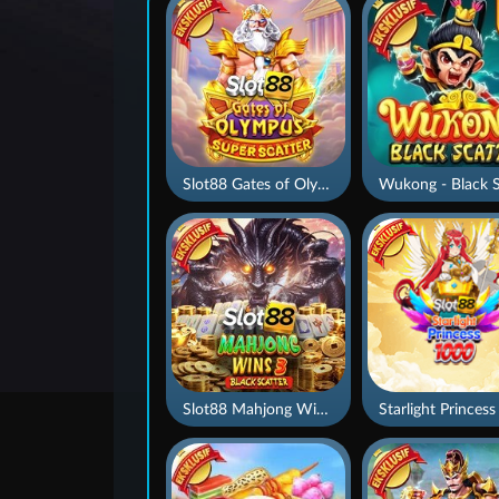
Slot88 Gates of Olympus Super Scatter
Slot88 Mahjong Wins 3 Black Scatter