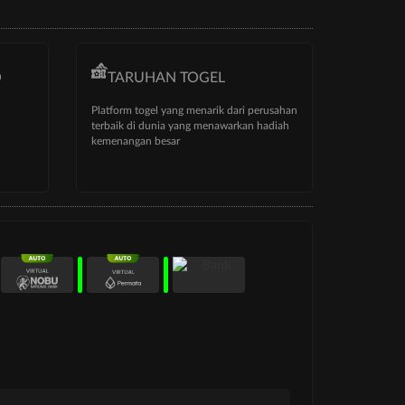
O
TARUHAN TOGEL
Platform togel yang menarik dari perusahan
terbaik di dunia yang menawarkan hadiah
kemenangan besar