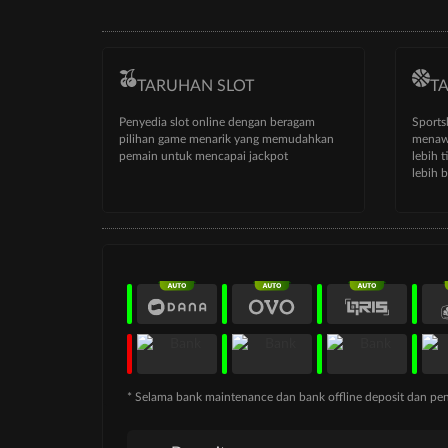
TARUHAN SLOT
T
Penyedia slot online dengan beragam
Sports
pilihan game menarik yang memudahkan
menawa
pemain untuk mencapai jackpot
lebih 
lebih 
* Selama bank maintenance dan bank offline deposit dan pen