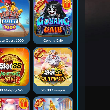
rate Quest 1000
Goyang Gaib
Slot88 Mahjong Wins 2
Slot88 Olympus