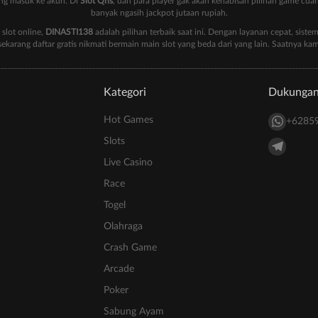
ung masuk ke akun. Di
Slot Qris
, dan para player gak akan kehabisan pilihan game cua
banyak ngasih jackpot jutaan rupiah.
 slot online,
DINASTI138
adalah pilihan terbaik saat ini. Dengan layanan cepat, si
sekarang daftar gratis nikmati bermain main slot yang beda dari yang lain. Saatnya ka
Kategori
Dukunga
Hot Games
+6285
Slots
Live Casino
Race
Togel
Olahraga
Crash Game
Arcade
Poker
Sabung Ayam