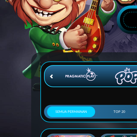
SEMUA PERMAINAN
TOP 20