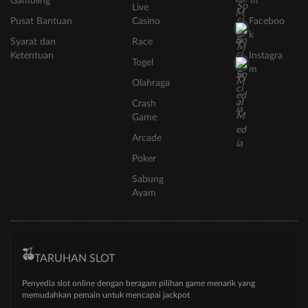
Gambling
m
Live
Pusat Bantuan
Casino
Faceboo
k
Syarat dan
Race
Ketentuan
Instagra
Togel
m
Olahraga
Crash
Game
Arcade
Poker
Sabung
Ayam
TARUHAN SLOT
Penyedia slot online dengan beragam pilihan game menarik yang
memudahkan pemain untuk mencapai jackpot