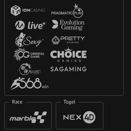
Race
Togel