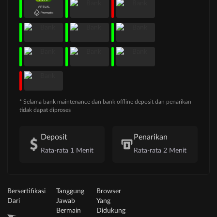
* Selama bank maintenance dan bank offline deposit dan penarikan
tidak dapat diproses
Deposit
Penarikan
Rata-rata 1 Menit
Rata-rata 2 Menit
Bersertifikasi
Tanggung
Browser
Dari
Jawab
Yang
Bermain
Didukung