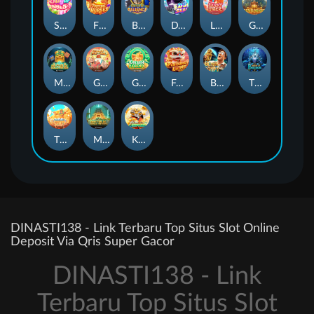
SUGAR HIGH5
FORTUNE HORSES
BATTLE OF ALLIANCE
DJ SEAL
LUCKY TIGER
GEMS MINER
MASTER OF GOLD MINER 2
GOD OF FORTUNE 2
GOLDEN LEGEND
Fortune Lion
Book of Egypt
THRONE OF POSEIDON
TREASURES OF EGYPT
MASTER OF GOLD MINER
KUNG FU LEOPARD
DINASTI138 - Link Terbaru Top Situs Slot Online
Deposit Via Qris Super Gacor
DINASTI138 - Link
Terbaru Top Situs Slot