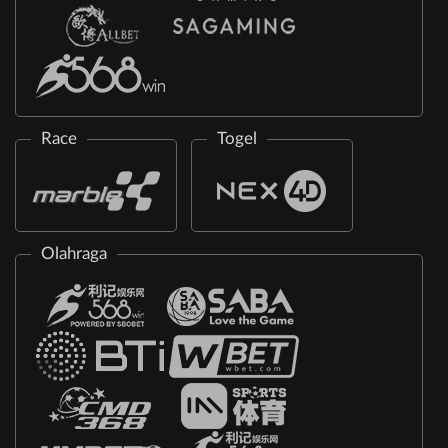
Race
Togel
Olahraga