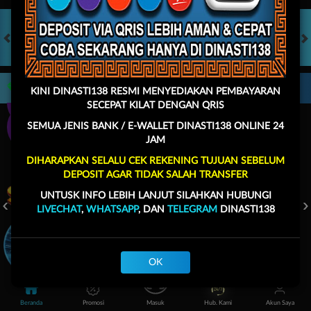
HOT GAMES
SLOTS
LIVE CASINO
RACE
TOGEL
OL
Game Populer
KINI DINASTI138 RESMI MENYEDIAKAN PEMBAYARAN
SECEPAT KILAT DENGAN QRIS
SEMUA JENIS BANK / E-WALLET DINASTI138 ONLINE 24
JAM
DIHARAPKAN SELALU CEK REKENING TUJUAN SEBELUM
DEPOSIT AGAR TIDAK SALAH TRANSFER
GATES OF OLYMPUS POP
STORM OF SETH 2
NEZHA 2
UNTUSK INFO LEBIH LANJUT SILAHKAN HUBUNGI
LIVECHAT
,
WHATSAPP
, DAN
TELEGRAM
DINASTI138
OK
MAHJONG WINS 3 – BLACK SCATTER
MAHJONG WAYS
SUPER ELEMENTS 2
Beranda
Promosi
Masuk
Hub. Kami
Akun Saya